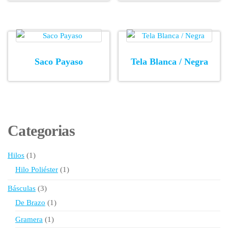
Saco Payaso
Tela Blanca / Negra
Categorias
1
Hilos
1
producto
1
Hilo Poliéster
1
producto
3
Básculas
3
productos
1
De Brazo
1
producto
1
Gramera
1