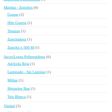
producto
6
Manilas - Zunchos
6
productos
2
Grapas
2
productos
1
Hilo Grueso
1
producto
1
Tenazas
1
producto
1
Zunchadora
1
producto
1
Zuncho x 500 M
1
producto
6
Sacos/Lonas Polipropileno
6
productos
1
Agrícola Roja
1
producto
1
Laminado - Sin Laminar
1
producto
1
Militar
1
producto
1
Shopping Bag
1
producto
1
Tela Blanca
1
producto
3
Vinipel
3
productos