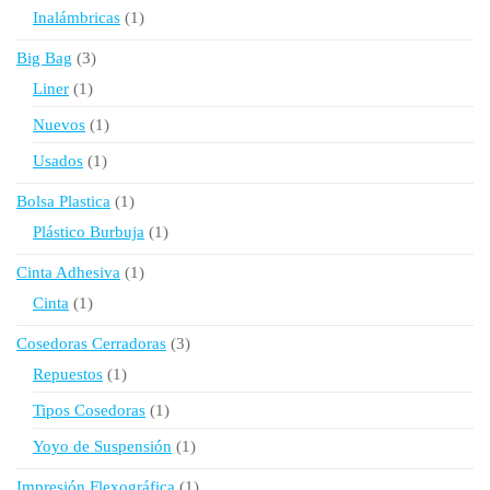
producto
1
Inalámbricas
1
producto
3
Big Bag
3
productos
1
Liner
1
producto
1
Nuevos
1
producto
1
Usados
1
producto
1
Bolsa Plastica
1
producto
1
Plástico Burbuja
1
producto
1
Cinta Adhesiva
1
producto
1
Cinta
1
producto
3
Cosedoras Cerradoras
3
productos
1
Repuestos
1
producto
1
Tipos Cosedoras
1
producto
1
Yoyo de Suspensión
1
producto
1
Impresión Flexográfica
1