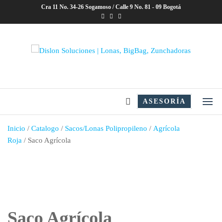
Saltar
Cra 11 No. 34-26 Sogamoso / Calle 9 No. 81 - 09 Bogotá
al
contenido
Dislon Soluciones | Lonas,
BigBag, Zunchadoras
ASESORÍA
Inicio
/
Catalogo
/
Sacos/Lonas Polipropileno
/
Agrícola
Roja
/ Saco Agrícola
Saco Agrícola