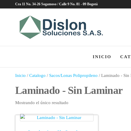
Saltar
Cra 11 No. 34-26 Sogamoso / Calle 9 No. 81 - 09 Bogotá
al
contenido
Dislon
Soluci
Lonas,
BigBa
Zunch
INICIO
CAT
Inicio
/
Catalogo
/
Sacos/Lonas Polipropileno
/ Laminado - Sin
Laminado - Sin Laminar
Mostrando el único resultado