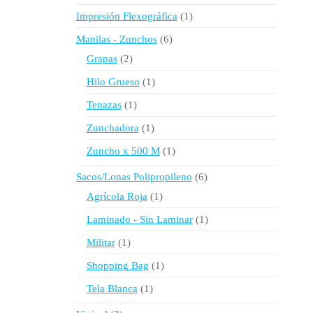
producto
1
Impresión Flexográfica
1
producto
6
Manilas - Zunchos
6
productos
2
Grapas
2
productos
1
Hilo Grueso
1
producto
1
Tenazas
1
producto
1
Zunchadora
1
producto
1
Zuncho x 500 M
1
producto
6
Sacos/Lonas Polipropileno
6
productos
1
Agrícola Roja
1
producto
1
Laminado - Sin Laminar
1
producto
1
Militar
1
producto
1
Shopping Bag
1
producto
1
Tela Blanca
1
producto