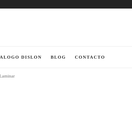
ones |
g,
adoras
ALOGO DISLON
BLOG
CONTACTO
 Laminar