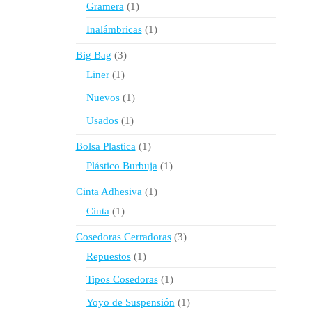
1
Gramera
1
producto
1
Inalámbricas
1
producto
3
Big Bag
3
productos
1
Liner
1
producto
1
Nuevos
1
producto
1
Usados
1
producto
1
Bolsa Plastica
1
producto
1
Plástico Burbuja
1
producto
1
Cinta Adhesiva
1
producto
1
Cinta
1
producto
3
Cosedoras Cerradoras
3
productos
1
Repuestos
1
producto
1
Tipos Cosedoras
1
producto
1
Yoyo de Suspensión
1