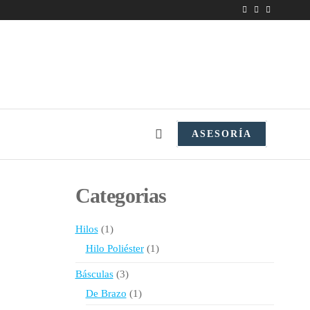
ASESORÍA
Categorias
1
Hilos
1
producto
1
Hilo Poliéster
1
producto
3
Básculas
3
productos
1
De Brazo
1
producto