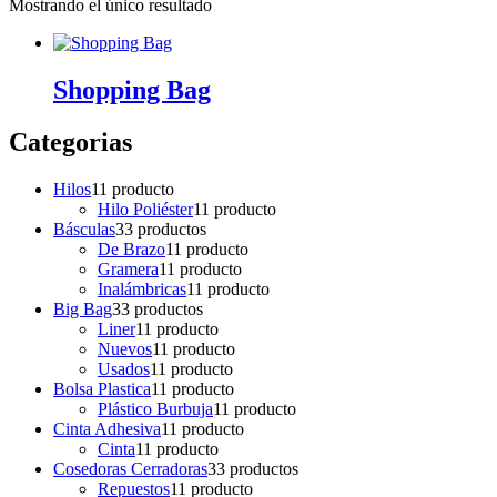
Mostrando el único resultado
Shopping Bag
Categorias
Hilos
1
1 producto
Hilo Poliéster
1
1 producto
Básculas
3
3 productos
De Brazo
1
1 producto
Gramera
1
1 producto
Inalámbricas
1
1 producto
Big Bag
3
3 productos
Liner
1
1 producto
Nuevos
1
1 producto
Usados
1
1 producto
Bolsa Plastica
1
1 producto
Plástico Burbuja
1
1 producto
Cinta Adhesiva
1
1 producto
Cinta
1
1 producto
Cosedoras Cerradoras
3
3 productos
Repuestos
1
1 producto