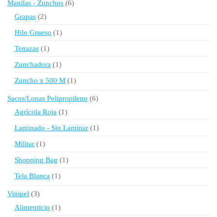
6
Manilas - Zunchos
6
productos
2
Grapas
2
productos
1
Hilo Grueso
1
producto
1
Tenazas
1
producto
1
Zunchadora
1
producto
1
Zuncho x 500 M
1
producto
6
Sacos/Lonas Polipropileno
6
productos
1
Agrícola Roja
1
producto
1
Laminado - Sin Laminar
1
producto
1
Militar
1
producto
1
Shopping Bag
1
producto
1
Tela Blanca
1
producto
3
Vinipel
3
productos
1
Alimenticio
1