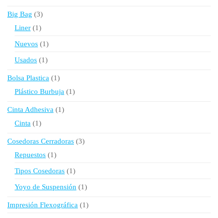
producto
3
Big Bag
3
productos
1
Liner
1
producto
1
Nuevos
1
producto
1
Usados
1
producto
1
Bolsa Plastica
1
producto
1
Plástico Burbuja
1
producto
1
Cinta Adhesiva
1
producto
1
Cinta
1
producto
3
Cosedoras Cerradoras
3
productos
1
Repuestos
1
producto
1
Tipos Cosedoras
1
producto
1
Yoyo de Suspensión
1
producto
1
Impresión Flexográfica
1
producto