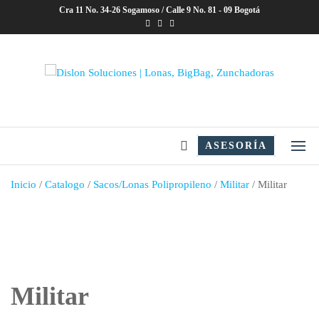
Saltar
Cra 11 No. 34-26 Sogamoso / Calle 9 No. 81 - 09 Bogotá
al
contenido
Dislon Soluciones | Lonas,
BigBag, Zunchadoras
ASESORÍA
Inicio
/
Catalogo
/
Sacos/Lonas Polipropileno
/
Militar
/ Militar
Militar