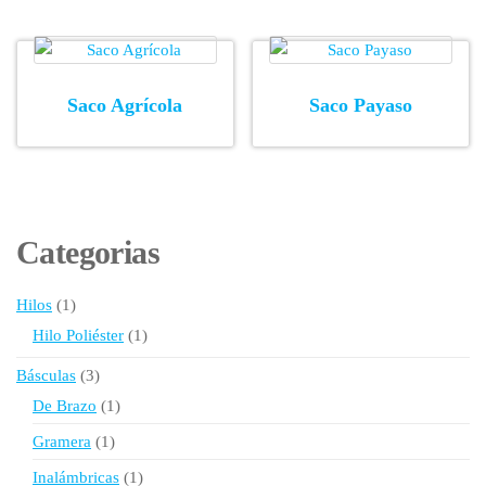
Saco Agrícola
Saco Payaso
Categorias
1
Hilos
1
producto
1
Hilo Poliéster
1
producto
3
Básculas
3
productos
1
De Brazo
1
producto
1
Gramera
1
producto
1
Inalámbricas
1