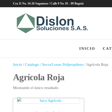
Saltar
Cra 11 No. 34-26 Sogamoso / Calle 9 No. 81 - 09 Bogotá
al
contenido
Dislon
Soluci
Lonas,
BigBa
Zunch
INICIO
CAT
Inicio
/
Catalogo
/
Sacos/Lonas Polipropileno
/ Agrícola Roja
Agrícola Roja
Mostrando el único resultado