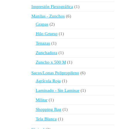
producto
1
Impresión Flexográfica
1
producto
6
Manilas - Zunchos
6
productos
2
Grapas
2
productos
1
Hilo Grueso
1
producto
1
Tenazas
1
producto
1
Zunchadora
1
producto
1
Zuncho x 500 M
1
producto
6
Sacos/Lonas Polipropileno
6
productos
1
Agrícola Roja
1
producto
1
Laminado - Sin Laminar
1
producto
1
Militar
1
producto
1
Shopping Bag
1
producto
1
Tela Blanca
1
producto