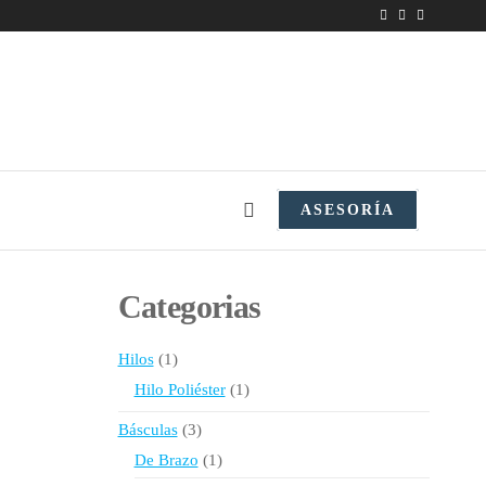
ASESORÍA
Categorias
1
Hilos
1
producto
1
Hilo Poliéster
1
producto
3
Básculas
3
productos
1
De Brazo
1
producto