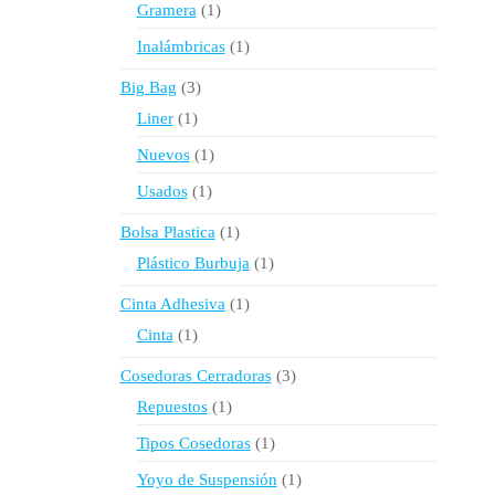
1
Gramera
1
producto
1
Inalámbricas
1
producto
3
Big Bag
3
productos
1
Liner
1
producto
1
Nuevos
1
producto
1
Usados
1
producto
1
Bolsa Plastica
1
producto
1
Plástico Burbuja
1
producto
1
Cinta Adhesiva
1
producto
1
Cinta
1
producto
3
Cosedoras Cerradoras
3
productos
1
Repuestos
1
producto
1
Tipos Cosedoras
1
producto
1
Yoyo de Suspensión
1