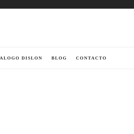
ones |
g,
adoras
ALOGO DISLON
BLOG
CONTACTO