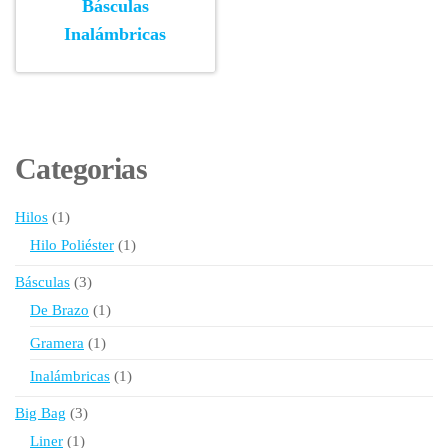
Básculas
Inalámbricas
Categorias
1
Hilos
1
producto
1
Hilo Poliéster
1
producto
3
Básculas
3
productos
1
De Brazo
1
producto
1
Gramera
1
producto
1
Inalámbricas
1
producto
3
Big Bag
3
productos
1
Liner
1