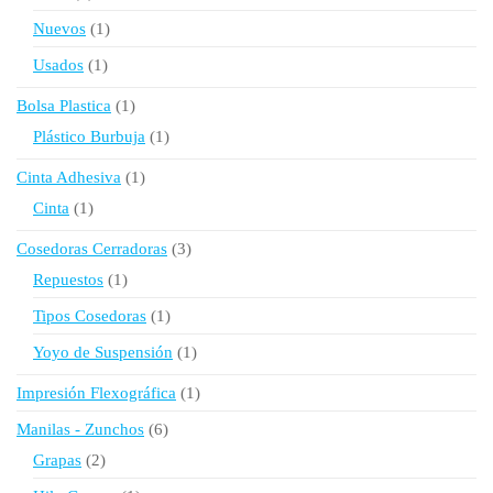
producto
1
Nuevos
1
producto
1
Usados
1
producto
1
Bolsa Plastica
1
producto
1
Plástico Burbuja
1
producto
1
Cinta Adhesiva
1
producto
1
Cinta
1
producto
3
Cosedoras Cerradoras
3
productos
1
Repuestos
1
producto
1
Tipos Cosedoras
1
producto
1
Yoyo de Suspensión
1
producto
1
Impresión Flexográfica
1
producto
6
Manilas - Zunchos
6
productos
2
Grapas
2
productos