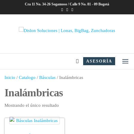
Saltar
Cra 11 No. 34-26 Sogamoso / Calle 9 No. 81 - 09 Bogotá
al
contenido
Dislon Soluciones | Lonas,
BigBag, Zunchadoras
ASESORÍA
Inicio
/
Catalogo
/
Básculas
/ Inalámbricas
Inalámbricas
Mostrando el único resultado