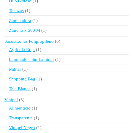
1
Hilo Grueso
1
producto
1
Tenazas
1
producto
1
Zunchadora
1
producto
1
Zuncho x 500 M
1
producto
6
Sacos/Lonas Polipropileno
6
productos
1
Agrícola Roja
1
producto
1
Laminado - Sin Laminar
1
producto
1
Militar
1
producto
1
Shopping Bag
1
producto
1
Tela Blanca
1
producto
3
Vinipel
3
productos
1
Alimenticio
1
producto
1
Transparente
1
producto
1
Vinipel Negro
1