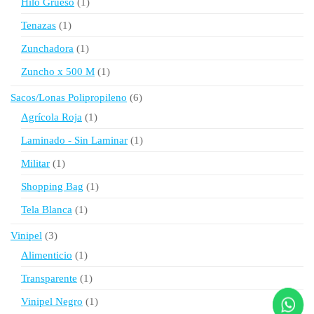
1
Hilo Grueso
1
producto
1
Tenazas
1
producto
1
Zunchadora
1
producto
1
Zuncho x 500 M
1
producto
6
Sacos/Lonas Polipropileno
6
productos
1
Agrícola Roja
1
producto
1
Laminado - Sin Laminar
1
producto
1
Militar
1
producto
1
Shopping Bag
1
producto
1
Tela Blanca
1
producto
3
Vinipel
3
productos
1
Alimenticio
1
producto
1
Transparente
1
producto
1
Vinipel Negro
1