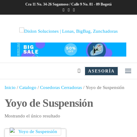
Saltar
Cra 11 No. 34-26 Sogamoso / Calle 9 No. 81 - 09 Bogotá
al
contenido
Dislon Soluciones | Lonas,
BigBag, Zunchadoras
ASESORÍA
Inicio
/
Catalogo
/
Cosedoras Cerradoras
/ Yoyo de Suspensión
Yoyo de Suspensión
Mostrando el único resultado