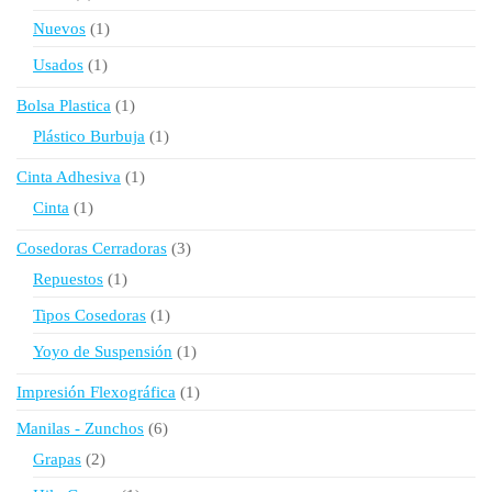
producto
1
Nuevos
1
producto
1
Usados
1
producto
1
Bolsa Plastica
1
producto
1
Plástico Burbuja
1
producto
1
Cinta Adhesiva
1
producto
1
Cinta
1
producto
3
Cosedoras Cerradoras
3
productos
1
Repuestos
1
producto
1
Tipos Cosedoras
1
producto
1
Yoyo de Suspensión
1
producto
1
Impresión Flexográfica
1
producto
6
Manilas - Zunchos
6
productos
2
Grapas
2
productos