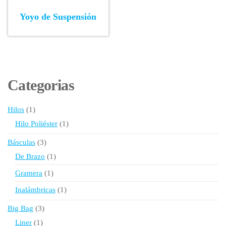
Yoyo de Suspensión
Categorias
1
Hilos
1
producto
1
Hilo Poliéster
1
producto
3
Básculas
3
productos
1
De Brazo
1
producto
1
Gramera
1
producto
1
Inalámbricas
1
producto
3
Big Bag
3
productos
1
Liner
1