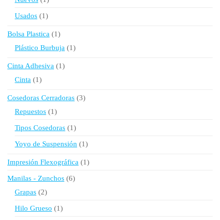
producto
1
Usados
1
producto
1
Bolsa Plastica
1
producto
1
Plástico Burbuja
1
producto
1
Cinta Adhesiva
1
producto
1
Cinta
1
producto
3
Cosedoras Cerradoras
3
productos
1
Repuestos
1
producto
1
Tipos Cosedoras
1
producto
1
Yoyo de Suspensión
1
producto
1
Impresión Flexográfica
1
producto
6
Manilas - Zunchos
6
productos
2
Grapas
2
productos
1
Hilo Grueso
1
producto