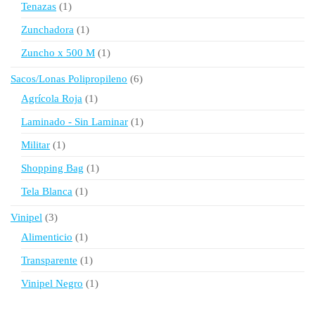
1
Tenazas
1
producto
1
Zunchadora
1
producto
1
Zuncho x 500 M
1
producto
6
Sacos/Lonas Polipropileno
6
productos
1
Agrícola Roja
1
producto
1
Laminado - Sin Laminar
1
producto
1
Militar
1
producto
1
Shopping Bag
1
producto
1
Tela Blanca
1
producto
3
Vinipel
3
productos
1
Alimenticio
1
producto
1
Transparente
1
producto
1
Vinipel Negro
1
producto