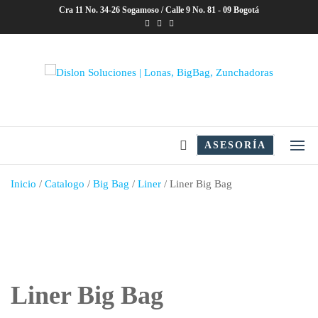
Saltar
Cra 11 No. 34-26 Sogamoso / Calle 9 No. 81 - 09 Bogotá
al
contenido
Dislon Soluciones | Lonas,
BigBag, Zunchadoras
ASESORÍA
Inicio
/
Catalogo
/
Big Bag
/
Liner
/ Liner Big Bag
Liner Big Bag