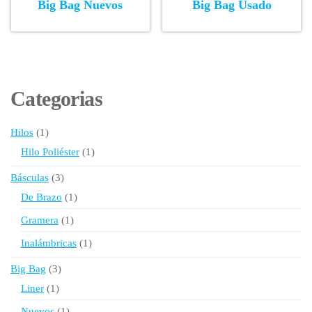
Big Bag Nuevos
Big Bag Usado
Categorias
1
Hilos
1
producto
1
Hilo Poliéster
1
producto
3
Básculas
3
productos
1
De Brazo
1
producto
1
Gramera
1
producto
1
Inalámbricas
1
producto
3
Big Bag
3
productos
1
Liner
1
producto
1
Nuevos
1